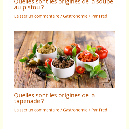
Quelles sont les origines de la soupe
au pistou ?
Laisser un commentaire
/
Gastronomie
/ Par
Fred
Quelles sont les origines de la
tapenade ?
Laisser un commentaire
/
Gastronomie
/ Par
Fred