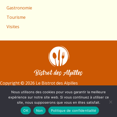
Gastronomie
Tourisme
Visites
Copyright
©
2026 Le Bistrot des Alpilles
Nous utilisons des cookies pour vous garantir la meilleure
Plan du site
expérience sur notre site web. Si vous continuez à utiliser ce
Mentions légales
site, nous supposerons que vous en êtes satisfait.
Politique de confidentialité
OK
Non
Politique de confidentialité