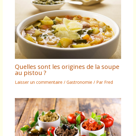
Quelles sont les origines de la soupe
au pistou ?
Laisser un commentaire
/
Gastronomie
/ Par
Fred