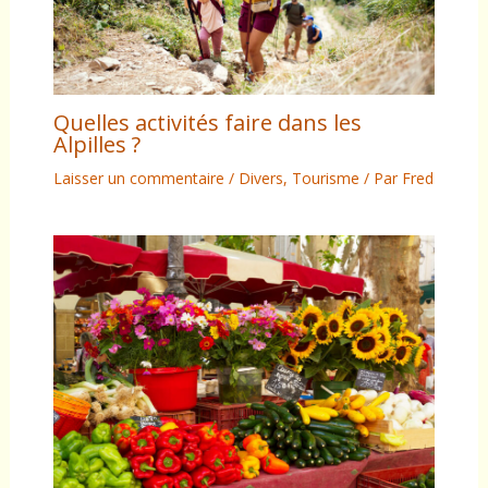
Quelles activités faire dans les
Alpilles ?
Laisser un commentaire
/
Divers
,
Tourisme
/ Par
Fred